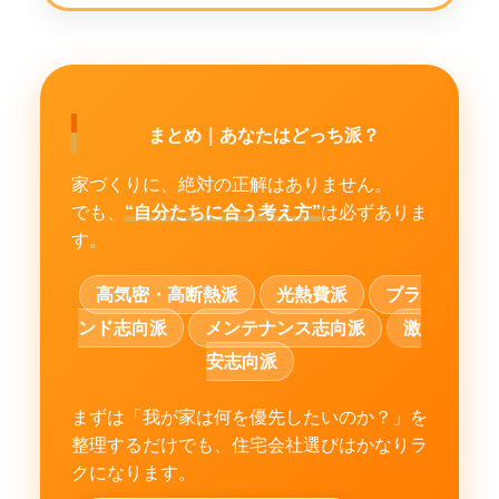
まとめ｜あなたはどっち派？
家づくりに、絶対の正解はありません。
でも、
“自分たちに合う考え方”
は必ずありま
す。
高気密・高断熱派
光熱費派
ブラ
ンド志向派
メンテナンス志向派
激
安志向派
まずは「我が家は何を優先したいのか？」を
整理するだけでも、住宅会社選びはかなりラ
クになります。