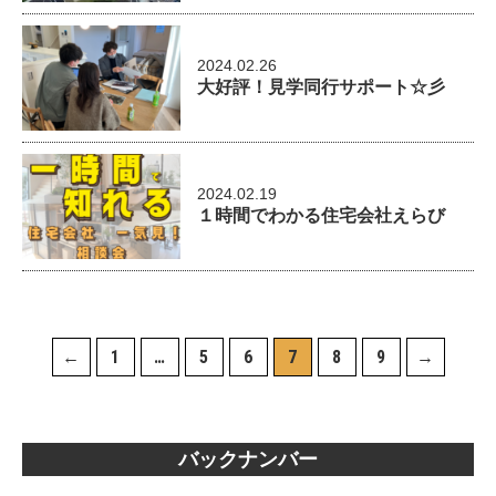
2024.02.26
大好評！見学同行サポート☆彡
2024.02.19
１時間でわかる住宅会社えらび
←
1
…
5
6
7
8
9
→
バックナンバー