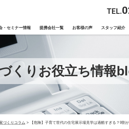
0
TEL.
会・セミナー情報
提携会社一覧
お客様の声
スタッフ紹介
づくりお役立ち情報bl
家づくりコラム
>
【危険】子育て世代の住宅展示場見学は過酷すぎる？9割