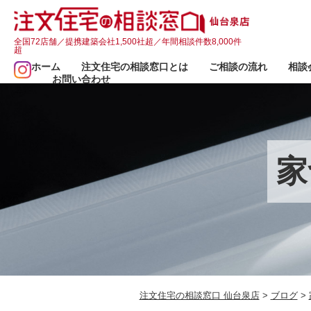
全国72店舗／提携建築会社1,500社超／年間相談件数8,000件
超
ホーム
注文住宅の相談窓口とは
ご相談の流れ
相談
お問い合わせ
家
注文住宅の相談窓口 仙台泉店
>
ブログ
>