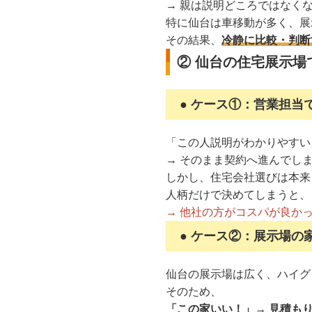
→ 親は説明どころではなく
特に仙台は車移動が多く、展
その結果、
冷静に比較・判断
② 仙台の住宅展示場
● ケース①：営業担当
「この人説明がわかりやすい
→ そのまま契約へ進んでし
しかし、住宅会社選びは本来
人柄だけで決めてしまうと、
→ 他社の方がコスパが良か
● ケース②：展示場の
仙台の展示場は広く、ハイグ
そのため、
「この家いい！」→ 見積もり