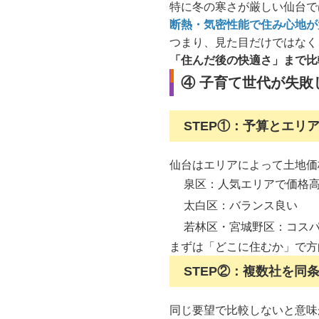
特に冬の寒さが厳しい仙台で
断熱・気密性能で住み心地が
つまり、見た目だけではなく
「住んだ後の快適さ」まで比
④ 子育て世代が失敗
STEP①：予算とエリ
仙台はエリアによって土地価
泉区：人気エリアで価格
太白区：バランス良い
若林区・宮城野区：コス
まずは「どこに住むか」で方
STEP②：複数社を同
同じ要望で比較しないと意味