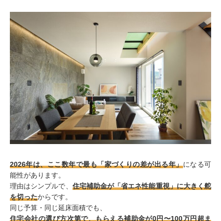
2026年は、ここ数年で最も「家づくりの差が出る年」
になる可
能性があります。
理由はシンプルで、
住宅補助金が「省エネ性能重視」に大きく舵
を切った
からです。
同じ予算・同じ延床面積でも、
住宅会社の選び方次第で、もらえる補助金が0円〜100万円超ま