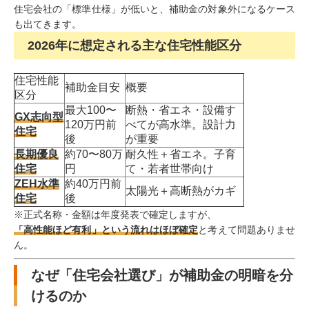
住宅会社の「標準仕様」が低いと、補助金の対象外になるケース
も出てきます。
2026年に想定される主な住宅性能区分
住宅性能
補助金目安
概要
区分
最大100〜
断熱・省エネ・設備す
GX志向型
120万円前
べてが高水準。設計力
住宅
後
が重要
長期優良
約70〜80万
耐久性＋省エネ。子育
住宅
円
て・若者世帯向け
ZEH水準
約40万円前
太陽光＋高断熱がカギ
住宅
後
※正式名称・金額は年度発表で確定しますが、
「高性能ほど有利」という流れはほぼ確定
と考えて問題ありませ
ん。
なぜ「住宅会社選び」が補助金の明暗を分
けるのか