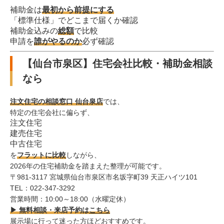
補助金は
最初から前提にする
「標準仕様」でどこまで届くか確認
補助金込みの
総額
で比較
申請を
誰がやるのか
必ず確認
【仙台市泉区】住宅会社比較・補助金相談
なら
注文住宅の相談窓口 仙台泉店
では、
特定の住宅会社に偏らず、
注文住宅
建売住宅
中古住宅
を
フラットに比較
しながら、
2026年の住宅補助金を踏まえた整理が可能です。
〒981-3117 宮城県仙台市泉区市名坂字町39 天正ハイツ101
TEL：022-347-3292
営業時間：10:00～18:00（水曜定休）
▶ 無料相談・来店予約は
こちら
展示場に行って迷った方ほどおすすめです。