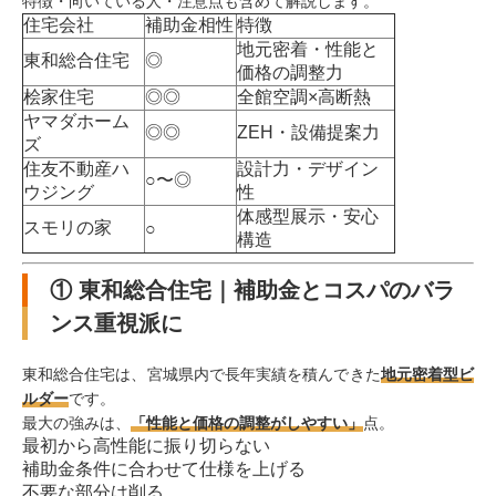
特徴・向いている人・注意点も含めて解説します。
住宅会社
補助金相性
特徴
地元密着・性能と
東和総合住宅
◎
価格の調整力
桧家住宅
◎◎
全館空調×高断熱
ヤマダホーム
◎◎
ZEH・設備提案力
ズ
住友不動産ハ
設計力・デザイン
○〜◎
ウジング
性
体感型展示・安心
スモリの家
○
構造
① 東和総合住宅｜補助金とコスパのバラ
ンス重視派に
東和総合住宅は、宮城県内で長年実績を積んできた
地元密着型ビ
ルダー
です。
最大の強みは、
「性能と価格の調整がしやすい」
点。
最初から高性能に振り切らない
補助金条件に合わせて仕様を上げる
不要な部分は削る