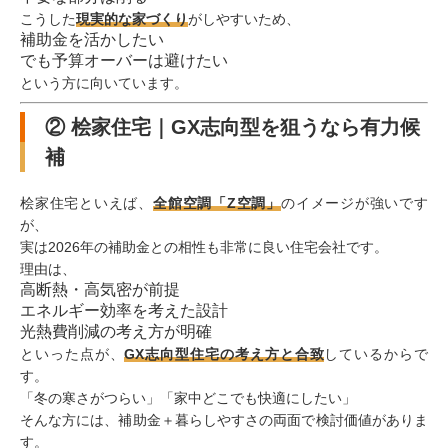
こうした
現実的な家づくり
がしやすいため、
補助金を活かしたい
でも予算オーバーは避けたい
という方に向いています。
② 桧家住宅｜GX志向型を狙うなら有力候
補
桧家住宅といえば、
全館空調「Z空調」
のイメージが強いです
が、
実は2026年の補助金との相性も非常に良い住宅会社です。
理由は、
高断熱・高気密が前提
エネルギー効率を考えた設計
光熱費削減の考え方が明確
といった点が、
GX志向型住宅の考え方と合致
しているからで
す。
「冬の寒さがつらい」「家中どこでも快適にしたい」
そんな方には、補助金＋暮らしやすさの両面で検討価値がありま
す。