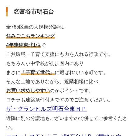
②富谷市明石台
全765区画の大規模分譲地。
住みごこちランキング
4年連続東北1位
で
自然環境・子育て支援にも力を入れる行政です。
もちろん小中学校が徒歩圏内にあり
まさに
「子育て世代」
に選ばれている町です。
そんな土地でありながら、近隣相場に比べ
お買い求めしやすい
のがポイントです。
コチラも建築条件付きですのでご注意ください。
ザ・グランヒルズ明石台東ＨＰ
近隣に別の分譲地もございますので併せてご参考くださ
い。