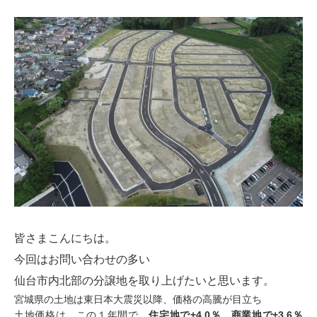
皆さまこんにちは。
今回はお問い合わせの多い
仙台市内北部の分譲地を取り上げたいと思います。
宮城県の土地は東日本大震災以降、価格の高騰が目立ち
土地価格は、この１年間で、
住宅地で
+4.0％
、商業地で
+3.6％