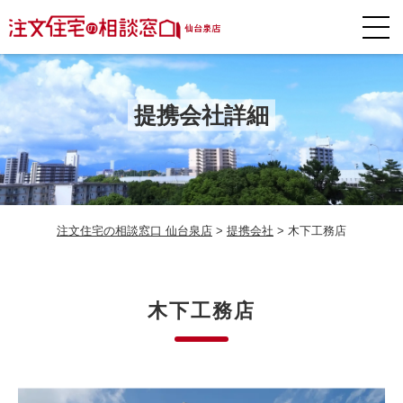
提携会社詳細
注文住宅の相談窓口 仙台泉店
>
提携会社
>
木下工務店
木下工務店