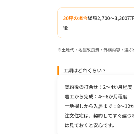
30坪の場合
総額2,700〜3,300
後
※土地代・地盤改良費・外構内容・選ぶ
工期はどれくらい？
契約後の打合せ：
2〜4か月程度
着工から完成：
4〜6か月程度
土地探しから入居まで：
8〜12
注文住宅は、契約してすぐ建つ
は見ておくと安心です。