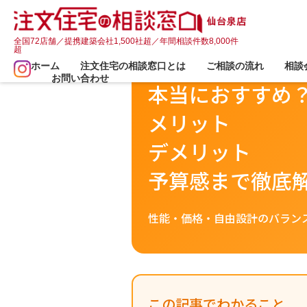
2026年版｜宮城・仙台で家づくり
全国72店舗／提携建築会社1,500社超／年間相談件数8,000件
超
アイ工務店は
ホーム
注文住宅の相談窓口とは
ご相談の流れ
相談
お問い合わせ
本当におすすめ
メリット
デメリット
予算感まで徹底
性能・価格・自由設計のバラン
この記事でわかること